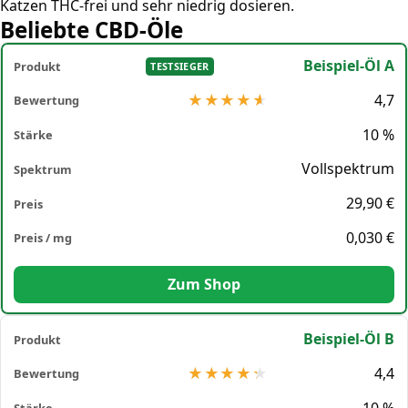
Katzen THC-frei und sehr niedrig dosieren.
Beliebte CBD-Öle
Beispiel-Öl A
TESTSIEGER
4,7
10 %
Vollspektrum
29,90 €
0,030 €
Zum Shop
Beispiel-Öl B
4,4
10 %