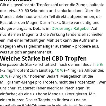
Gib die gewünschte Tropfenzahl unter die Zunge, halte sie
dort etwa 30–60 Sekunden und schlucke dann. Über die
Mundschleimhaut wird ein Teil direkt aufgenommen, der
Rest über den Magen-Darm-Trakt. Starte vorsichtig und
steigere langsam. Details im
Dosierungs-Ratgeber
. Auf
nüchternen Magen tritt die Wirkung tendenziell schneller
ein, mit einer fetthaltigen Mahlzeit kann die Aufnahme
dagegen etwas gleichmäßiger ausfallen – probiere aus,
was für dich angenehmer ist.
Welche Stärke bei CBD Tropfen
Die passende Stärke richtet sich nach deinem Bedarf:
5 %
(~2 mg/Tropfen) zum Einstieg,
10 %
(~4 mg) als Allrounder,
20 %
(~8 mg) für höheren Bedarf. Maßgeblich ist die
Milligramm-Menge pro Tropfen, nicht die Prozentzahl. Wer
unsicher ist, startet lieber niedriger: Nachlegen ist
einfacher, als eine zu hohe Menge zu korrigieren. Mit
einem kurzen Dosier-Tagebuch findest du deine
persönliche Wohlfühlmenge in ein bis zwei Wochen