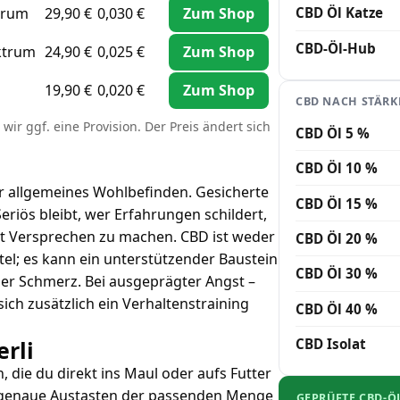
CBD Öl Katze
trum
29,90 €
0,030 €
Zum Shop
CBD-Öl-Hub
ktrum
24,90 €
0,025 €
Zum Shop
19,90 €
0,020 €
Zum Shop
CBD NACH STÄRK
wir ggf. eine Provision. Der Preis ändert sich
CBD Öl 5 %
CBD Öl 10 %
r allgemeines Wohlbefinden. Gesicherte
CBD Öl 15 %
eriös bleibt, wer Erfahrungen schildert,
att Versprechen zu machen. CBD ist weder
CBD Öl 20 %
tel; es kann ein unterstützender Baustein
CBD Öl 30 %
er Schmerz. Bei ausgeprägter Angst –
ch zusätzlich ein Verhaltenstraining
CBD Öl 40 %
CBD Isolat
rli
 die du direkt ins Maul oder aufs Futter
 das genaue Austasten der passenden Menge
GEPRÜFTE CBD-Ö