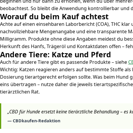
beginnen und nur dann zu erhöhen, wenn du über mehrer
beobachtest. So bleibt die Anwendung kontrollierbar und 
Worauf du beim Kauf achtest
Achte auf einen einsehbaren Laborbericht (COA), THC klar
nachvollziehbare Mengenangabe und eine transparente Mar
Milligramm. Produkte ohne diese Angaben meidest du bess
Herkunft des Hanfs, Trägeröl und Kontaktdaten offen – fehl
Andere Tiere: Katze und Pferd
Auch für andere Tiere gibt es passende Produkte – siehe
C
Wichtig: Katzen reagieren anders auf bestimmte Stoffe al
Dosierung tierartgerecht erfolgen sollte. Was beim Hund gut
eins übertragen – nutze daher die jeweils tierartspezifisc
tierärztlichen Rat.
„CBD für Hunde ersetzt keine tierärztliche Behandlung – es k
— CBDkaufen-Redaktion