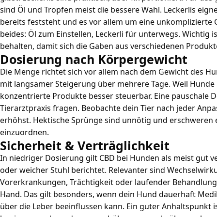
sind Öl und Tropfen meist die bessere Wahl. Leckerlis eig
bereits feststeht und es vor allem um eine unkomplizierte 
beides: Öl zum Einstellen, Leckerli für unterwegs. Wichtig 
behalten, damit sich die Gaben aus verschiedenen Produk
Dosierung nach Körpergewicht
Die Menge richtet sich vor allem nach dem Gewicht des Hund
mit langsamer Steigerung über mehrere Tage. Weil Hunde le
konzentrierte Produkte besser steuerbar. Eine pauschale Dos
Tierarztpraxis fragen. Beobachte dein Tier nach jeder Anpa
erhöhst. Hektische Sprünge sind unnötig und erschweren e
einzuordnen.
Sicherheit & Verträglichkeit
In niedriger Dosierung gilt CBD bei Hunden als meist gut v
oder weicher Stuhl berichtet. Relevanter sind Wechselwir
Vorerkrankungen, Trächtigkeit oder laufender Behandlung 
Hand. Das gilt besonders, wenn dein Hund dauerhaft Me
über die Leber beeinflussen kann. Ein guter Anhaltspunkt 