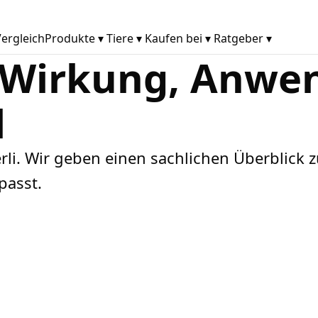
ergleich
Produkte
▾
Tiere
▾
Kaufen bei
▾
Ratgeber
▾
 Wirkung, Anwe
l
erli. Wir geben einen sachlichen Überblic
passt.