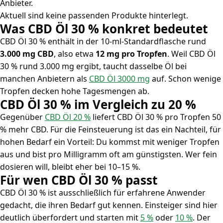
Anbieter.
Aktuell sind keine passenden Produkte hinterlegt.
Was CBD Öl 30 % konkret bedeutet
CBD Öl 30 % enthält in der 10-ml-Standardflasche rund
3.000 mg CBD
, also etwa
12 mg pro Tropfen
. Weil CBD Öl
30 % rund 3.000 mg ergibt, taucht dasselbe Öl bei
manchen Anbietern als
CBD Öl 3000 mg
auf. Schon wenige
Tropfen decken hohe Tagesmengen ab.
CBD Öl 30 % im Vergleich zu 20 %
Gegenüber
CBD Öl 20 %
liefert CBD Öl 30 % pro Tropfen 50
% mehr CBD. Für die Feinsteuerung ist das ein Nachteil, für
hohen Bedarf ein Vorteil: Du kommst mit weniger Tropfen
aus und bist pro Milligramm oft am günstigsten. Wer fein
dosieren will, bleibt eher bei 10–15 %.
Für wen CBD Öl 30 % passt
CBD Öl 30 % ist ausschließlich für erfahrene Anwender
gedacht, die ihren Bedarf gut kennen. Einsteiger sind hier
deutlich überfordert und starten mit
5 %
oder
10 %
. Der