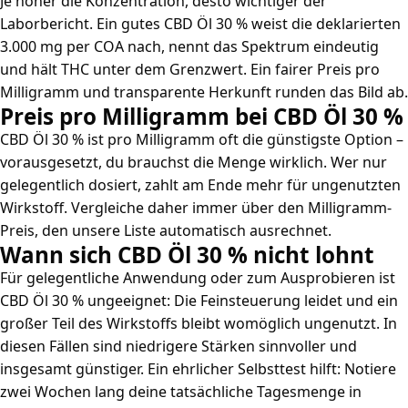
Je höher die Konzentration, desto wichtiger der
Laborbericht. Ein gutes CBD Öl 30 % weist die deklarierten
3.000 mg per COA nach, nennt das Spektrum eindeutig
und hält THC unter dem Grenzwert. Ein fairer Preis pro
Milligramm und transparente Herkunft runden das Bild ab.
Preis pro Milligramm bei CBD Öl 30 %
CBD Öl 30 % ist pro Milligramm oft die günstigste Option –
vorausgesetzt, du brauchst die Menge wirklich. Wer nur
gelegentlich dosiert, zahlt am Ende mehr für ungenutzten
Wirkstoff. Vergleiche daher immer über den Milligramm-
Preis, den unsere Liste automatisch ausrechnet.
Wann sich CBD Öl 30 % nicht lohnt
Für gelegentliche Anwendung oder zum Ausprobieren ist
CBD Öl 30 % ungeeignet: Die Feinsteuerung leidet und ein
großer Teil des Wirkstoffs bleibt womöglich ungenutzt. In
diesen Fällen sind niedrigere Stärken sinnvoller und
insgesamt günstiger. Ein ehrlicher Selbsttest hilft: Notiere
zwei Wochen lang deine tatsächliche Tagesmenge in