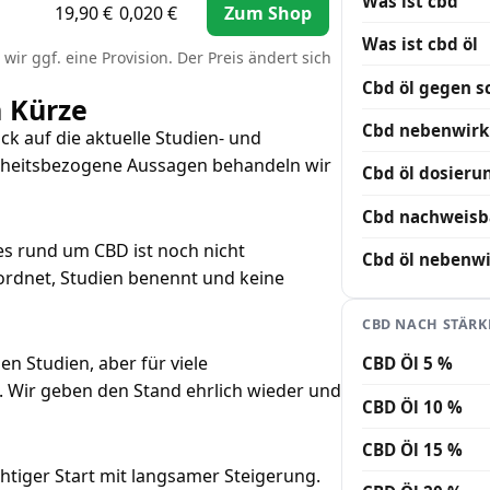
Was ist cbd
19,90 €
0,020 €
Zum Shop
Was ist cbd öl
wir ggf. eine Provision. Der Preis ändert sich
Cbd öl gegen 
n Kürze
Cbd nebenwir
ick auf die aktuelle Studien- und
ndheitsbezogene Aussagen behandeln wir
Cbd öl dosieru
Cbd nachweisb
es rund um CBD ist noch nicht
Cbd öl nebenw
nordnet, Studien benennt und keine
CBD NACH STÄRK
en Studien, aber für viele
CBD Öl 5 %
. Wir geben den Stand ehrlich wieder und
CBD Öl 10 %
CBD Öl 15 %
ichtiger Start mit langsamer Steigerung.