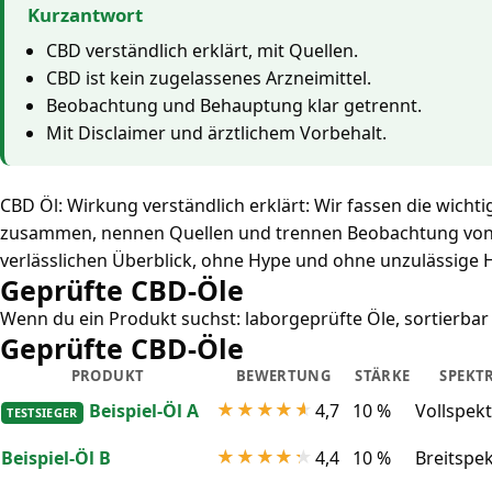
Kurzantwort
CBD verständlich erklärt, mit Quellen.
CBD ist kein zugelassenes Arzneimittel.
Beobachtung und Behauptung klar getrennt.
Mit Disclaimer und ärztlichem Vorbehalt.
CBD Öl: Wirkung verständlich erklärt: Wir fassen die wicht
zusammen, nennen Quellen und trennen Beobachtung von
verlässlichen Überblick, ohne Hype und ohne unzulässige 
Geprüfte CBD-Öle
Wenn du ein Produkt suchst: laborgeprüfte Öle, sortierbar
Geprüfte CBD-Öle
PRODUKT
BEWERTUNG
STÄRKE
SPEKT
Beispiel-Öl A
4,7
10 %
Vollspek
TESTSIEGER
Beispiel-Öl B
4,4
10 %
Breitspe