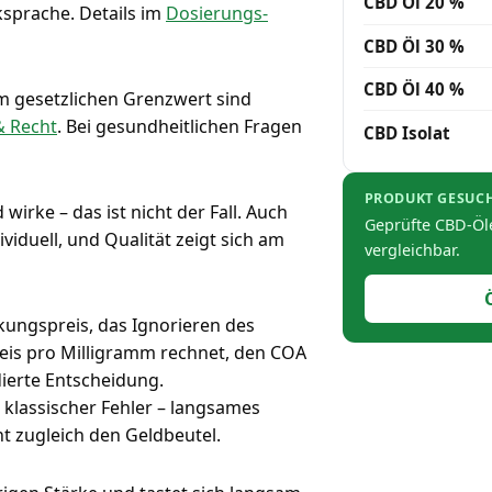
CBD Öl 20 %
ksprache. Details im
Dosierungs-
CBD Öl 30 %
CBD Öl 40 %
m gesetzlichen Grenzwert sind
& Recht
. Bei gesundheitlichen Fragen
CBD Isolat
PRODUKT GESUC
wirke – das ist nicht der Fall. Auch
Geprüfte CBD-Öle
viduell, und Qualität zeigt sich am
vergleichbar.
ckungspreis, das Ignorieren des
eis pro Milligramm rechnet, den COA
dierte Entscheidung.
 klassischer Fehler – langsames
nt zugleich den Geldbeutel.