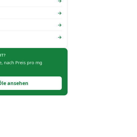
HT?
, nach Preis pro mg
Öle ansehen