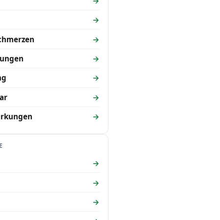
schmerzen
kungen
ng
ar
irkungen
E