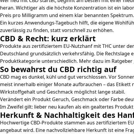
Wer neu mit CBD startet, beginnt am besten mit einer nied
heran. Wichtiger als die höchste Konzentration ist ein la
Preis pro Milligramm und einem klar benannten Spektrum.
Ein kurzes Anwendungs-Tagebuch hilft, die eigene Wohlfü
zuverlässig zu finden, statt vorschnell zu erhöhen.
CBD & Recht: kurz erklärt
Produkte aus zertifiziertem EU-Nutzhanf mit THC unter de
Deutschland grundsätzlich verkehrsfähig. Die Rechtslage en
Produktkategorie unterschiedlich. Mehr dazu im Ratgeber
So bewahrst du CBD richtig auf
CBD mag es dunkel, kühl und gut verschlossen. Vor Sonne
meist innerhalb einiger Monate aufbrauchen – das Etikett 
Wirkstoffgehalt und Geschmack möglichst lange stabil.
Verändert ein Produkt Geruch, Geschmack oder Farbe deutli
Im Zweifel gilt: lieber neu kaufen als ein gealtertes Produ
Herkunft & Nachhaltigkeit des Han
Hochwertige CBD-Produkte stammen aus zertifiziertem EU-
angebaut wird. Eine nachvollziehbare Herkunft ist eine Fra