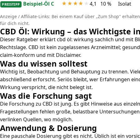
Beispiel-Öl C
4,1
10 %
Isolat
PREISTIPP
Anzeige / Affiliate-Links: Bei einem Kauf über „Zum Shop" erhalten 
für dich nicht.
CBD Öl: Wirkung – das Wichtigste i
Dieser Ratgeber erklärt cbd öl: wirkung sachlich und mit Bl
Rechtslage. CBD ist kein zugelassenes Arzneimittel; gesu
claim-konform und mit Disclaimer.
Was du wissen solltest
Wichtig ist, Beobachtung und Behauptung zu trennen. Viel
abschließend erforscht. Seriös bleibt, wer Erfahrungen ei
Wirkung verspricht, die nicht belegt ist.
Was die Forschung sagt
Die Forschung zu CBD ist jung. Es gibt Hinweise aus einzeln
Fragestellungen fehlen große, belastbare Untersuchungen
verlinken Quellen, wo möglich.
Anwendung & Dosierung
Eine pauschale Dosierung gibt es nicht. Üblich ist ein vors