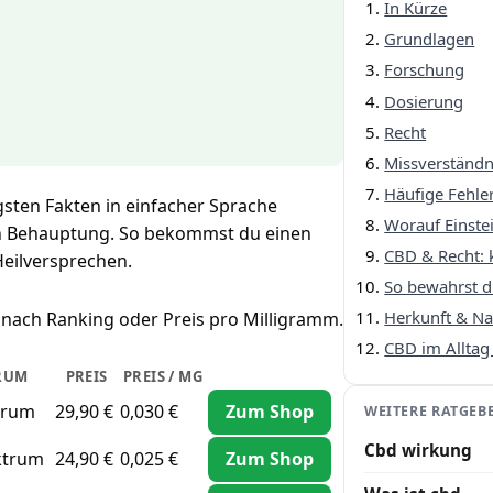
In Kürze
Grundlagen
Forschung
Dosierung
Recht
Missverständn
Häufige Fehle
igsten Fakten in einfacher Sprache
Worauf Einstei
 Behauptung. So bekommst du einen
CBD & Recht: k
Heilversprechen.
So bewahrst d
Herkunft & Na
 nach Ranking oder Preis pro Milligramm.
CBD im Alltag 
RUM
PREIS
PREIS / MG
trum
29,90 €
0,030 €
Zum Shop
WEITERE RATGEB
Cbd wirkung
ktrum
24,90 €
0,025 €
Zum Shop